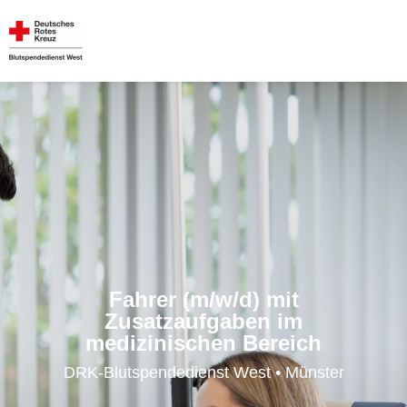
Fahrer (m/w/d) mit
Zusatzaufgaben im
medizinischen Bereich
DRK-Blutspendedienst West • Münster