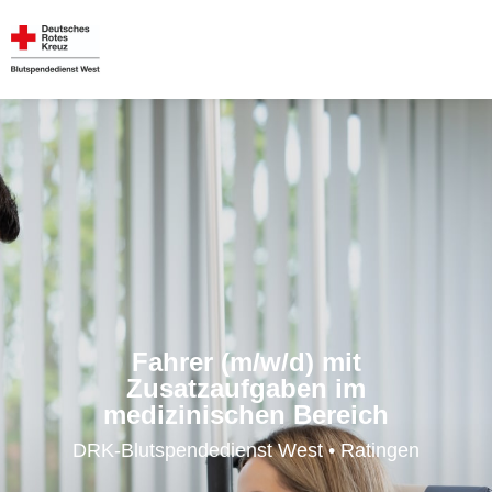
Fahrer (m/w/d) mit
Zusatzaufgaben im
medizinischen Bereich
DRK-Blutspendedienst West • Ratingen