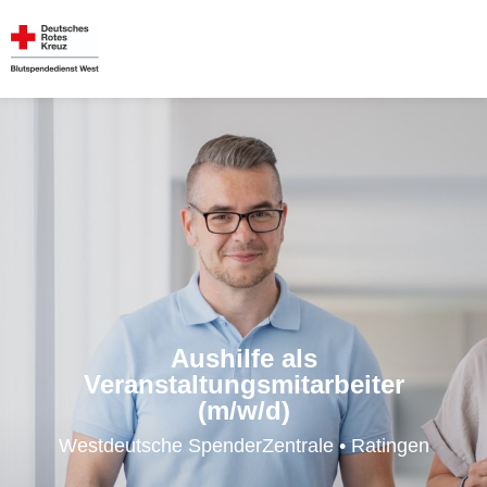
Aushilfe als
Veranstaltungsmitarbeiter
(m/w/d)
Westdeutsche SpenderZentrale • Ratingen